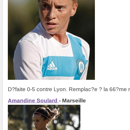
D?faite 0-5 contre Lyon. Remplac?e ? la 66?me 
Amandine Soulard
- Marseille