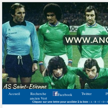
Accueil
Recherche
Twitter
P
Facebook
ancien Vert
A
B
C
D
Cliquez sur une lettre pour accéder à la liste :
-
-
-
-