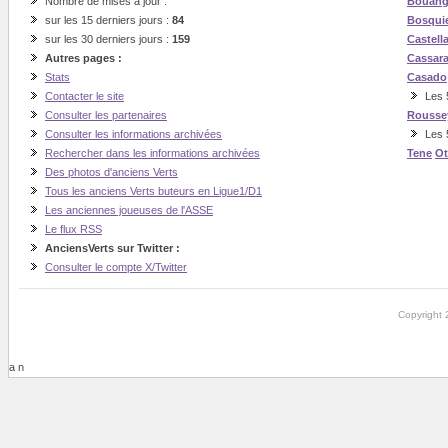
Nombre de mises à jour :
Bouan
sur les 15 derniers jours :
84
Bosqui
sur les 30 derniers jours :
159
Castell
Autres pages :
Cassar
Stats
Casado
Contacter le site
Les 5
Consulter les partenaires
Rousse
Consulter les informations archivées
Les 
Rechercher dans les informations archivées
Tene
O
Des photos d'anciens Verts
Tous les anciens Verts buteurs en Ligue1/D1
Les anciennes joueuses de l'ASSE
Le flux RSS
AnciensVerts sur Twitter :
Consulter le compte X/Twitter
Copyright 
a n