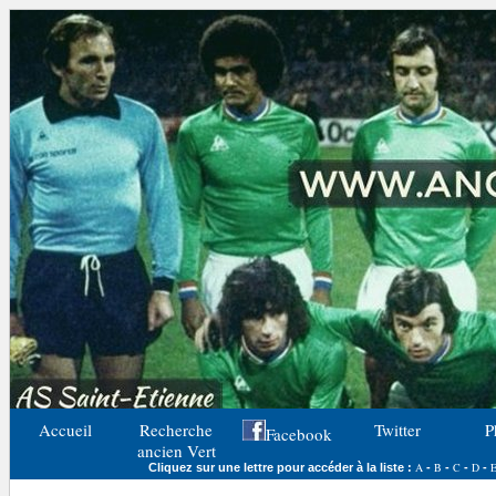
Accueil
Recherche
Twitter
P
Facebook
ancien Vert
A
B
C
D
Cliquez sur une lettre pour accéder à la liste :
-
-
-
-