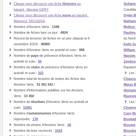
Cliquez pour découvrir une fiche
féminine
au
Sofian
hasard : Alexane GERY
Casabla
Cliquez pour découvrir une fiche
jeune
au hasard :
Dylan B
Maxence TATUSZKA
Nathan
Nombre d'Anciens Verts :
1348
Mylène
Nombre de fiches lues ce jour :
4924
Paulin
Record de lectures de fiches en un jour (depuis le 6
du Nord
novembre 2024) :
36960
Kelly G
Nombre d'Anciens Verts en activité et suivi :
458
William
Nombre de
pays
de présence d'Anciens Verts en
Nassi
activité et suivi :
50
Zaydou
Nombre de
clubs
de présence d'Anciens Verts en
Equatori
activité et suivi :
322
Les
Nombre total de lectures de toutes les fiches des
Chauss
Anciens Verts :
51 051 541
!
Maras
B
Nombre d'informations publiées sur les Anciens
Hernan
Verts :
13 350
Raveyr
Nombre de
résultats
d'Anciens Verts en activité et
Les
suivi :
11681
Charey
Nombre d'
achats/ventes
d'Anciens Verts
Casy
Bo
répertoriés :
178
Boukad
Nombre de photos d'Anciens Verts :
28
Bouget
Nombre de buts recencés :
1024
Boucho