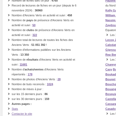
Nombre de fiches lues ce jour :
4760
Paulin
Record de lectures de fiches en un jour (depuis le 6
du Nord
novembre 2024) :
36960
Kelly G
Nombre d'Anciens Verts en activité et suivi :
458
William
Nombre de
pays
de présence d'Anciens Verts en
Nassi
activité et suivi :
50
Zaydou
Nombre de
clubs
de présence d'Anciens Verts en
Equatori
activité et suivi :
322
Les
Nombre total de lectures de toutes les fiches des
Lecoq
Anciens Verts :
51 051 392
!
Calodat
Nombre d'informations publiées sur les Anciens
Gignoux
Verts :
13 350
Rep
Be
Nombre de
résultats
d'Anciens Verts en activité et
Les
suivi :
11681
Charey
Nombre d'
achats/ventes
d'Anciens Verts
Casy
Bo
répertoriés :
178
Boukad
Nombre de photos d'Anciens Verts :
28
Bouget
Nombre de buts recencés :
1024
Boucho
Nombre de mises à jour :
Bouan
sur les 15 derniers jours :
86
Bosqui
sur les 30 derniers jours :
159
Castell
Autres pages :
Cassar
Stats
Casado
Contacter le site
Les 5