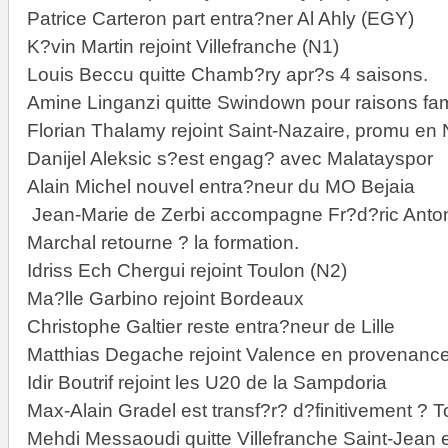
Patrice Carteron part entra?ner Al Ahly (EGY)
K?vin Martin rejoint Villefranche (N1)
Louis Beccu quitte Chamb?ry apr?s 4 saisons.
Amine Linganzi quitte Swindown pour raisons fam
Florian Thalamy rejoint Saint-Nazaire, promu en
Danijel Aleksic s?est engag? avec Malatayspor
Alain Michel nouvel entra?neur du MO Bejaia
Jean-Marie de Zerbi accompagne Fr?d?ric Antone
Marchal retourne ? la formation.
Idriss Ech Chergui rejoint Toulon (N2)
Ma?lle Garbino rejoint Bordeaux
Christophe Galtier reste entra?neur de Lille
Matthias Degache rejoint Valence en provenanc
Idir Boutrif rejoint les U20 de la Sampdoria
Max-Alain Gradel est transf?r? d?finitivement ? 
Mehdi Messaoudi quitte Villefranche Saint-Jean