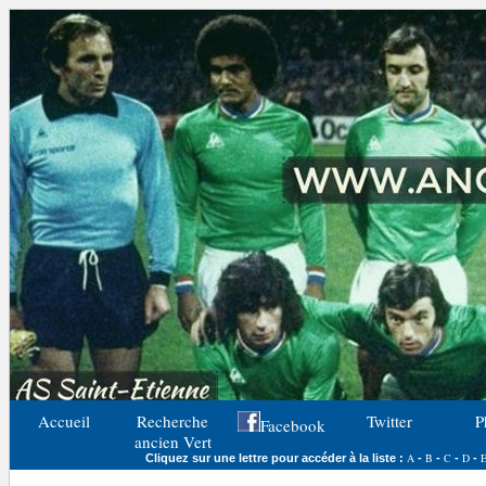
Accueil
Recherche
Twitter
P
Facebook
ancien Vert
A
B
C
D
Cliquez sur une lettre pour accéder à la liste :
-
-
-
-