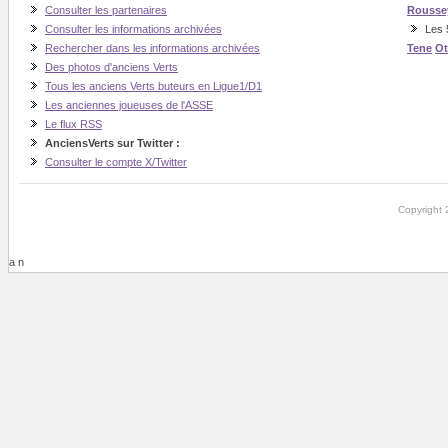
Consulter les partenaires
Rousse
Consulter les informations archivées
Les 
Rechercher dans les informations archivées
Tene
O
Des photos d'anciens Verts
Tous les anciens Verts buteurs en Ligue1/D1
Les anciennes joueuses de l'ASSE
Le flux RSS
AnciensVerts sur Twitter :
Consulter le compte X/Twitter
Copyright 
a n