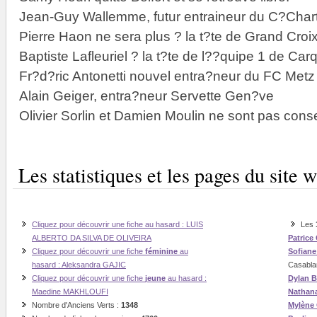
Jean-Guy Wallemme, futur entraineur du C?Chartr
Pierre Haon ne sera plus ? la t?te de Grand Croix
Baptiste Lafleuriel ? la t?te de l??quipe 1 de Car
Fr?d?ric Antonetti nouvel entra?neur du FC Metz
Alain Geiger, entra?neur Servette Gen?ve
Olivier Sorlin et Damien Moulin ne sont pas con
Les statistiques et les pages du sit
Cliquez pour découvrir une fiche au hasard : LUIS
Les
ALBERTO DA SILVA DE OLIVEIRA
Patrice
Cliquez pour découvrir une fiche
féminine
au
Sofian
hasard : Aleksandra GAJIC
Casabla
Cliquez pour découvrir une fiche
jeune
au hasard :
Dylan B
Maedine MAKHLOUFI
Nathan
Nombre d'Anciens Verts :
1348
Mylène