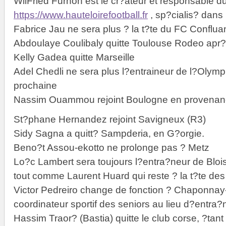
WilFried Furnon est le cr?ateur et responsable du
https://www.hauteloirefootball.fr
, sp?cialis? dans 
Fabrice Jau ne sera plus ? la t?te du FC Confluan
Abdoulaye Coulibaly quitte Toulouse Rodeo apr?
Kelly Gadea quitte Marseille
Adel Chedli ne sera plus l?entraineur de l?Olym
prochaine
Nassim Ouammou rejoint Boulogne en provena
St?phane Hernandez rejoint Savigneux (R3)
Sidy Sagna a quitt? Sampderia, en G?orgie.
Beno?t Assou-ekotto ne prolonge pas ? Metz
Lo?c Lambert sera toujours l?entra?neur de Bloi
tout comme Laurent Huard qui reste ? la t?te d
Victor Pedreiro change de fonction ? Chaponnay-
coordinateur sportif des seniors au lieu d?entra
Hassim Traor? (Bastia) quitte le club corse, ?tant 