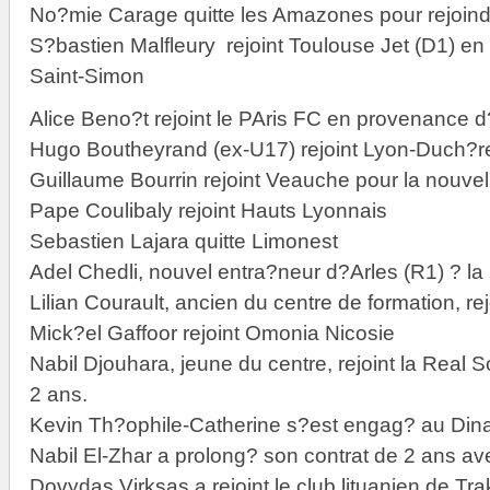
No?mie Carage quitte les Amazones pour rejoind
S?bastien Malfleury rejoint Toulouse Jet (D1) e
Saint-Simon
Alice Beno?t rejoint le PAris FC en provenance 
Hugo Boutheyrand (ex-U17) rejoint Lyon-Duch?r
Guillaume Bourrin rejoint Veauche pour la nouvel
Pape Coulibaly rejoint Hauts Lyonnais
Sebastien Lajara quitte Limonest
Adel Chedli, nouvel entra?neur d?Arles (R1) ? la
Lilian Courault, ancien du centre de formation, re
Mick?el Gaffoor rejoint Omonia Nicosie
Nabil Djouhara, jeune du centre, rejoint la Real S
2 ans.
Kevin Th?ophile-Catherine s?est engag? au Di
Nabil El-Zhar a prolong? son contrat de 2 ans a
Dovydas Virksas a rejoint le club lituanien de Tra