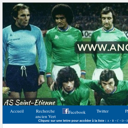
Accueil
Recherche
Twitter
P
Facebook
ancien Vert
A
B
C
D
Cliquez sur une lettre pour accéder à la liste :
-
-
-
-