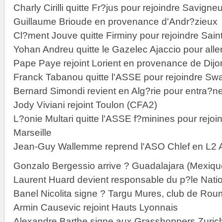
Charly Cirilli quitte Fr?jus pour rejoindre Savign
Guillaume Brioude en provenance d'Andr?zieux
Cl?ment Jouve quitte Firminy pour rejoindre Sa
Yohan Andreu quitte le Gazelec Ajaccio pour alle
Pape Paye rejoint Lorient en provenance de Dijon
Franck Tabanou quitte l'ASSE pour rejoindre Sw
Bernard Simondi revient en Alg?rie pour entra?n
Jody Viviani rejoint Toulon (CFA2)
L?onie Multari quitte l'ASSE f?minines pour rejoi
Marseille
Jean-Guy Wallemme reprend l'ASO Chlef en L2 A
Gonzalo Bergessio arrive ? Guadalajara (Mexiqu
Laurent Huard devient responsable du p?le Nati
Banel Nicolita signe ? Targu Mures, club de Ro
Armin Causevic rejoint Hauts Lyonnais
Alexandre Barthe signe aux Grasshoppers Zuric