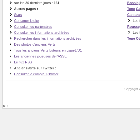
sur les 30 derniers jours :
161
Bossis
Autres pages :
Tene
Ca
Stats
Castan
Contacter le site
Les 5
Consulter les partenaires
Rousse
Consulter les informations archivées
Les 
Rechercher dans les informations archivées
Tene
O
Des photos d'anciens Verts
Tous les anciens Verts buteurs en Ligue1/D1
Les anciennes joueuses de l'ASSE
Le flux RSS
AnciensVerts sur Twitter :
Consulter le compte X/Twitter
Copyright 
a n