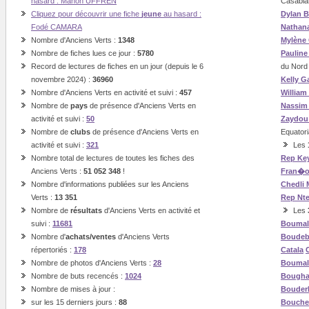
hasard : Manon UFFREN
Casabla
Cliquez pour découvrir une fiche
jeune
au hasard :
Dylan B
Fodé CAMARA
Nathan
Nombre d'Anciens Verts :
1348
Mylène
Nombre de fiches lues ce jour :
5780
Paulin
Record de lectures de fiches en un jour (depuis le 6
du Nord
novembre 2024) :
36960
Kelly G
Nombre d'Anciens Verts en activité et suivi :
457
William
Nombre de
pays
de présence d'Anciens Verts en
Nassi
activité et suivi :
50
Zaydou
Nombre de
clubs
de présence d'Anciens Verts en
Equatori
activité et suivi :
321
Les
Nombre total de lectures de toutes les fiches des
Rep
Ke
Anciens Verts :
51 052 348
!
Fran�o
Nombre d'informations publiées sur les Anciens
Chedli
Verts :
13 351
Rep
Nt
Nombre de
résultats
d'Anciens Verts en activité et
Les
suivi :
11681
Boumal
Nombre d'
achats/ventes
d'Anciens Verts
Boude
répertoriés :
178
Catala
Nombre de photos d'Anciens Verts :
28
Boumal
Nombre de buts recencés :
1024
Bough
Nombre de mises à jour :
Bouder
sur les 15 derniers jours :
88
Bouche