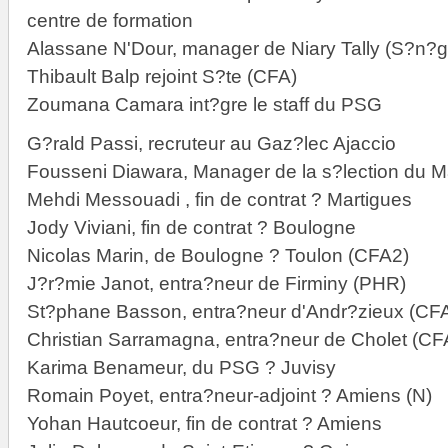
centre de formation
Alassane N'Dour, manager de Niary Tally (S?n?g
Thibault Balp rejoint S?te (CFA)
Zoumana Camara int?gre le staff du PSG
G?rald Passi, recruteur au Gaz?lec Ajaccio
Fousseni Diawara, Manager de la s?lection du M
Mehdi Messouadi , fin de contrat ? Martigues
Jody Viviani, fin de contrat ? Boulogne
Nicolas Marin, de Boulogne ? Toulon (CFA2)
J?r?mie Janot, entra?neur de Firminy (PHR)
St?phane Basson, entra?neur d'Andr?zieux (CF
Christian Sarramagna, entra?neur de Cholet (CF
Karima Benameur, du PSG ? Juvisy
Romain Poyet, entra?neur-adjoint ? Amiens (N)
Yohan Hautcoeur, fin de contrat ? Amiens