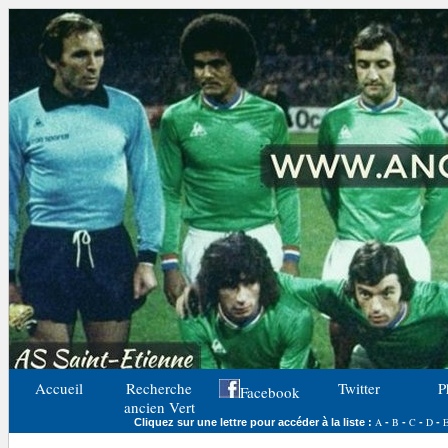
Accueil
Recherche
Twitter
P
Facebook
ancien Vert
A
B
C
D
Cliquez sur une lettre pour accéder à la liste :
-
-
-
-