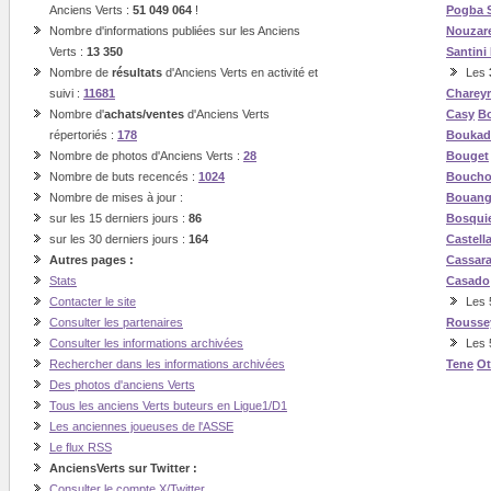
Anciens Verts :
51 049 064
!
Pogba
Nombre d'informations publiées sur les Anciens
Nouzar
Verts :
13 350
Santini
Nombre de
résultats
d'Anciens Verts en activité et
Les
suivi :
11681
Charey
Nombre d'
achats/ventes
d'Anciens Verts
Casy
Bo
répertoriés :
178
Boukad
Nombre de photos d'Anciens Verts :
28
Bouget
Nombre de buts recencés :
1024
Boucho
Nombre de mises à jour :
Bouan
sur les 15 derniers jours :
86
Bosqui
sur les 30 derniers jours :
164
Castell
Autres pages :
Cassar
Stats
Casado
Contacter le site
Les 5
Consulter les partenaires
Rousse
Consulter les informations archivées
Les 
Rechercher dans les informations archivées
Tene
O
Des photos d'anciens Verts
Tous les anciens Verts buteurs en Ligue1/D1
Les anciennes joueuses de l'ASSE
Le flux RSS
AnciensVerts sur Twitter :
Consulter le compte X/Twitter