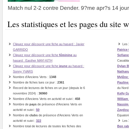
Match nul 2-2 contre Dender. 9?me apr?s 14 jou
Les statistiques et les pages du sit
Cliquez pour découvrir une fiche au hasard : Javier
Les
GARRIDO
Patrice
Cliquez pour découvrir une fiche
féminine
au
Sofian
hasard : Easther MAYI KITH
Casabla
Cliquez pour découvrir une fiche
jeune
au hasard :
Dylan B
Sonny YVARS
Nathan
Nombre d'Anciens Verts :
1348
Mylène
Nombre de fiches lues ce jour :
2361
Paulin
Record de lectures de fiches en un jour (depuis le 6
du Nord
novembre 2024) :
36960
Kelly G
Nombre d'Anciens Verts en activité et suivi :
458
William
Nombre de
pays
de présence d'Anciens Verts en
Nassi
activité et suivi :
50
Zaydou
Nombre de
clubs
de présence d'Anciens Verts en
Equatori
activité et suivi :
322
Les
Nombre total de lectures de toutes les fiches des
Ben ra